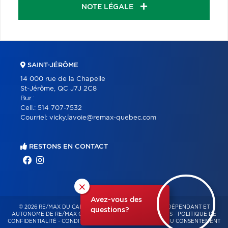
NOTE LÉGALE
SAINT-JÉRÔME
14 000 rue de la Chapelle
St-Jérôme, QC J7J 2C8
Bur.:
Cell.:
514 707-7532
Courriel:
vicky.lavoie@remax-quebec.com
RESTONS EN CONTACT
×
Avez-vous des
© 2026 RE/MAX DU CARTIER BONJOUR – FRANCHISÉ INDÉPENDANT ET
questions?
AUTONOME DE RE/MAX QUÉBEC – TOUS DROITS RÉSERVÉS -
POLITIQUE DE
CONFIDENTIALITÉ
-
CONDITIONS D'UTILISATION
-
GESTION DU CONSENTEMENT